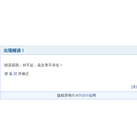
出现错误！
错误原因：对不起，该文章不存在！
请
返 回
并修正
[
关
版权所有©
m7n3小说网