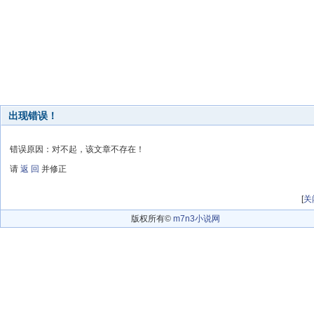
出现错误！
错误原因：对不起，该文章不存在！
请
返 回
并修正
[
关
版权所有©
m7n3小说网