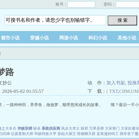
账号：
密码：
搜 索
都市小说
穿越小说
网游小说
科幻小说
其他小说
表
梦路
文抄公
动 作：
加入书架
,
投推
26-05-02 01:55:57
下 载：
(
TXT
,CHM,UM
男，一路种种田，养养鱼，做做梦，顺带悠闲成长的故事。 咦？最后一不小心
.
漫之大冬兵
华娱宗师
斩杀
系统供应商
风水大术士
斩邪
万界圣师
大宋将门
大宋好屠
职武神
位面复制大师
华娱特效大亨
原始大厨王
怪物聊天群
某美漫的特工
我夺舍了魔