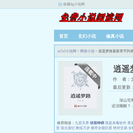
收藏4g小说网
首页
玄幻小说
修真小说
m7n3小说网
>
网游小说
> 逍遥梦路最新章节列
逍遥
作 者：
最后更新：20
深山宅
还没睡醒？..
推荐阅读：
九层天界
绿茵峥嵘
我是杀毒软件
美
堂
混元道纪
教练万岁
都市全能巨星
绝对交易
全