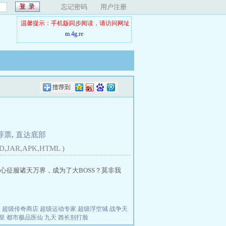
忘记密码
用户注册
温馨提示：手机版同步阅读，请访问网址
m.4g.re
荐票
,
直达底部
D,JAR,APK,HTML )
征服诸天万界，成为了大BOSS？莫非我
夫
超级传奇商店
超级运动专家
超级浮空城
战争天
皇
都市极品医仙
九天
酋长别打脸