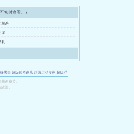
即可实时查看。）
 刺杀
阴谋
赔礼
好屠夫
超级传奇商店
超级运动专家
超级浮
的特工
我夺舍了魔皇
都市极品医仙
九天
酋
路最新章节。
者欣赏。