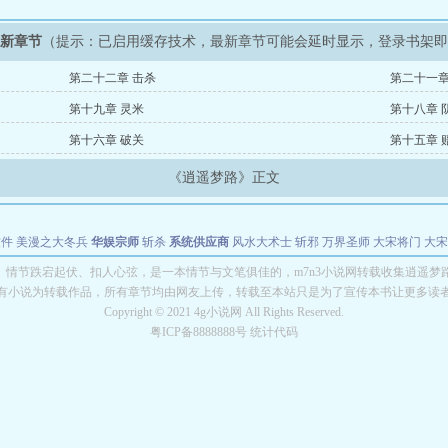
最新章节
（提示：已启用缓存技术，最新章节可能会延时显示，登录书架
第二十二章 击杀
第二十一章
第十九章 灵米
第十八章 
第十六章 破关
第十五章 
《逍遥梦路》正文
软件
美漫之大冬兵
华娱宗师
斩杀
系统供应商
风水大术士
斩邪
万界圣师
大宋将门
大宋
能巨星
绝对交易
全职武神
位面复制大师
华娱特效大亨
原始大厨王
怪物聊天群
某美漫
》情节跌宕起伏、扣人心弦，是一本情节与文笔俱佳的，m7n3小说网转载收集逍遥梦
有小说为转载作品，所有章节均由网友上传，转载至本站只是为了宣传本书让更多读
长别打脸
Copyright © 2021 4g小说网 All Rights Reserved.
粤ICP备8888888号 统计代码