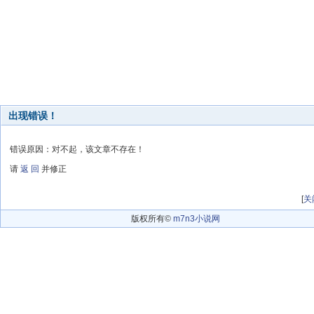
出现错误！
错误原因：对不起，该文章不存在！
请
返 回
并修正
[
关
版权所有©
m7n3小说网