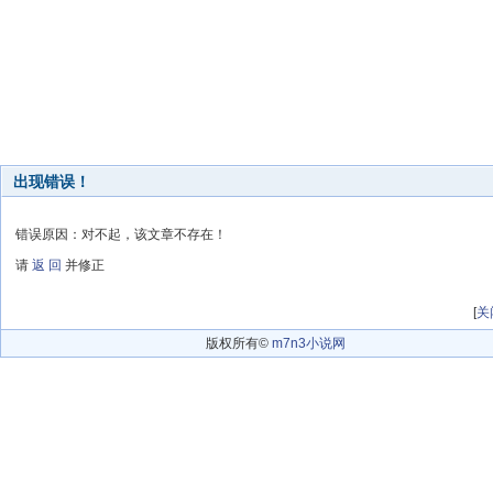
出现错误！
错误原因：对不起，该文章不存在！
请
返 回
并修正
[
关
版权所有©
m7n3小说网