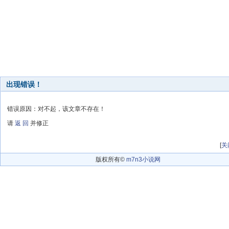
出现错误！
错误原因：对不起，该文章不存在！
请
返 回
并修正
[
关
版权所有©
m7n3小说网