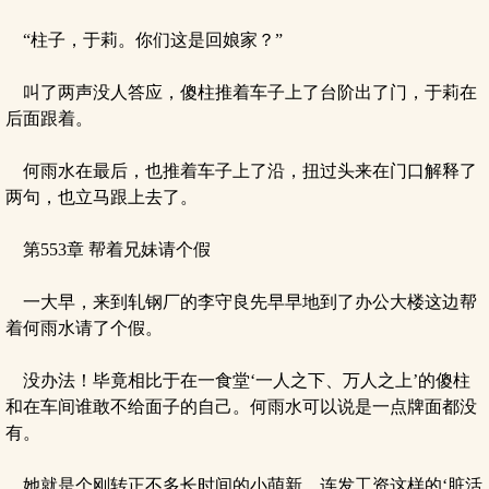
“柱子，于莉。你们这是回娘家？”
叫了两声没人答应，傻柱推着车子上了台阶出了门，于莉在
后面跟着。
何雨水在最后，也推着车子上了沿，扭过头来在门口解释了
两句，也立马跟上去了。
第553章 帮着兄妹请个假
一大早，来到轧钢厂的李守良先早早地到了办公大楼这边帮
着何雨水请了个假。
没办法！毕竟相比于在一食堂‘一人之下、万人之上’的傻柱
和在车间谁敢不给面子的自己。何雨水可以说是一点牌面都没
有。
她就是个刚转正不多长时间的小萌新。连发工资这样的‘脏活