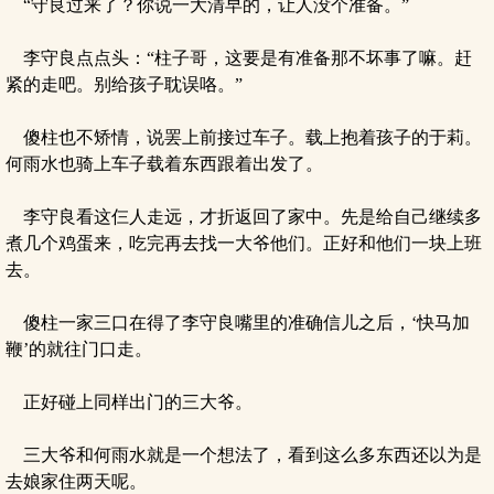
“守良过来了？你说一大清早的，让人没个准备。”
李守良点点头：“柱子哥，这要是有准备那不坏事了嘛。赶
紧的走吧。别给孩子耽误咯。”
傻柱也不矫情，说罢上前接过车子。载上抱着孩子的于莉。
何雨水也骑上车子载着东西跟着出发了。
李守良看这仨人走远，才折返回了家中。先是给自己继续多
煮几个鸡蛋来，吃完再去找一大爷他们。正好和他们一块上班
去。
傻柱一家三口在得了李守良嘴里的准确信儿之后，‘快马加
鞭’的就往门口走。
正好碰上同样出门的三大爷。
三大爷和何雨水就是一个想法了，看到这么多东西还以为是
去娘家住两天呢。