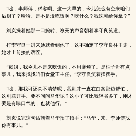
“吆，李师傅，稀客啊。这一大早的，今儿怎么有空来咱们
后厨了？哈哈。是不是没吃饭啊？吃什么？我这就给你拿？”
刘岚操着她那一口婉转、嘹亮的声音朝着李守良笑道。
打李守良一进来她就看到他了，这不确定了李守良往里走，
她才上前接的话茬。
“岚姐，我今儿不是来吃饭的，不用麻烦了。是柱子哥有点
事儿，我来找找咱们食堂王主任。”李守良笑着摆摆手。
“吆，那我可还真不清楚呢，我刚才一直在白案那边帮忙，
这刚腾开手。要不问问马华呢？这小子可比我轻省多了，刚才
要是有喘口气的，也就他行。”
刘岚说完这句话朝着马华招了招手：“马华，来。李师傅找
你有事儿。”