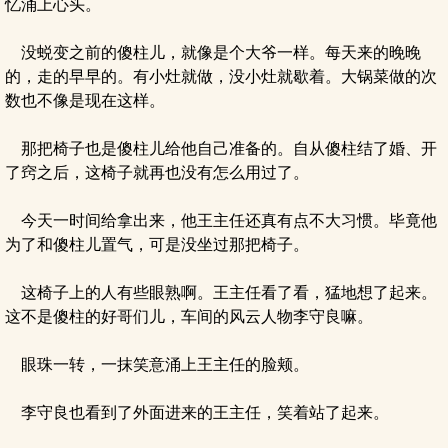
忆涌上心头。
没蜕变之前的傻柱儿，就像是个大爷一样。每天来的晚晚
的，走的早早的。有小灶就做，没小灶就歇着。大锅菜做的次
数也不像是现在这样。
那把椅子也是傻柱儿给他自己准备的。自从傻柱结了婚、开
了窍之后，这椅子就再也没有怎么用过了。
今天一时间给拿出来，他王主任还真有点不大习惯。毕竟他
为了和傻柱儿置气，可是没坐过那把椅子。
这椅子上的人有些眼熟啊。王主任看了看，猛地想了起来。
这不是傻柱的好哥们儿，车间的风云人物李守良嘛。
眼珠一转，一抹笑意涌上王主任的脸颊。
李守良也看到了外面进来的王主任，笑着站了起来。