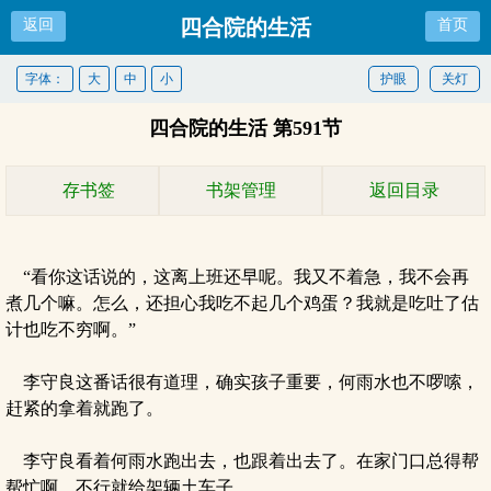
四合院的生活
返回
首页
字体：
大
中
小
护眼
关灯
四合院的生活 第591节
存书签
书架管理
返回目录
“看你这话说的，这离上班还早呢。我又不着急，我不会再
煮几个嘛。怎么，还担心我吃不起几个鸡蛋？我就是吃吐了估
计也吃不穷啊。”
李守良这番话很有道理，确实孩子重要，何雨水也不啰嗦，
赶紧的拿着就跑了。
李守良看着何雨水跑出去，也跟着出去了。在家门口总得帮
帮忙啊。不行就给架辆土车子。