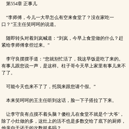
第554章 正事儿
“李师傅，今儿一大早怎么有空来食堂了？没在家吃一
口？”王主任笑呵呵的说道。
随即转头对着刘岚喊道：“刘岚，今早上食堂做的什么？赶
紧给李师傅拿些过来。”
李守良摆摆手道：“您就别忙活了，我这早饭是吃了来的。
有事儿跟您说一声，是这样。柱子哥今天早上家里有事儿来不
了了。
可能今天也来不了了，托我来跟您请个假。”
本来笑呵呵的王主任听到这话，脸一下子搭拉了下来。
让李守良有点摸不着头脑？傻柱儿在食堂不就是个‘大爷’，
除了小灶做的多，这灶上的活不也是多数交给了底下的厨师，
他亲自干还干的次数挺多吗？