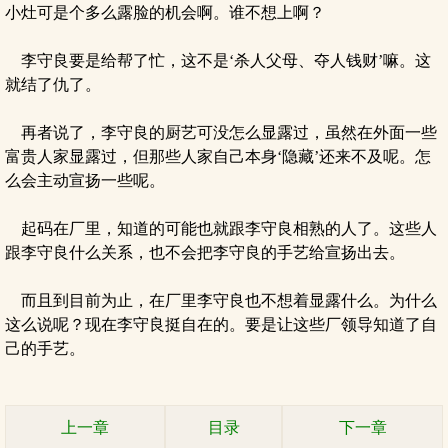
小灶可是个多么露脸的机会啊。谁不想上啊？
李守良要是给帮了忙，这不是‘杀人父母、夺人钱财’嘛。这
就结了仇了。
再者说了，李守良的厨艺可没怎么显露过，虽然在外面一些
富贵人家显露过，但那些人家自己本身‘隐藏’还来不及呢。怎
么会主动宣扬一些呢。
起码在厂里，知道的可能也就跟李守良相熟的人了。这些人
跟李守良什么关系，也不会把李守良的手艺给宣扬出去。
而且到目前为止，在厂里李守良也不想着显露什么。为什么
这么说呢？现在李守良挺自在的。要是让这些厂领导知道了自
己的手艺。
上一章
目录
下一章