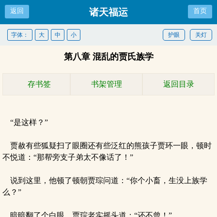
诸天福运
返回
首页
字体：
大
中
小
护眼
关灯
第八章 混乱的贾氏族学
存书签
书架管理
返回目录
“是这样？”
贾赦有些狐疑扫了眼圈还有些泛红的熊孩子贾环一眼，顿时
不悦道：“那帮旁支子弟太不像话了！”
说到这里，他顿了顿朝贾琮问道：“你个小畜，生没上族学
么？”
暗暗翻了个白眼，贾琮老实摇头道：“还不曾！”