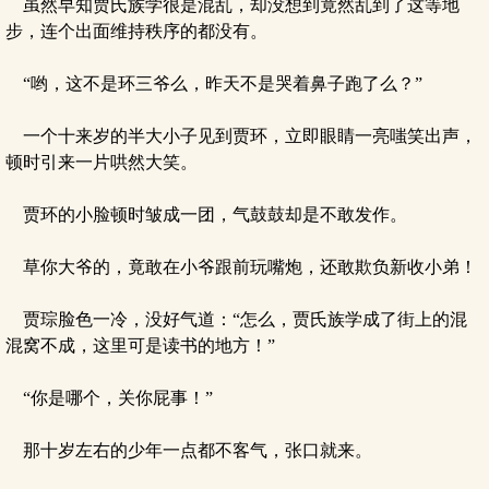
虽然早知贾氏族学很是混乱，却没想到竟然乱到了这等地
步，连个出面维持秩序的都没有。
“哟，这不是环三爷么，昨天不是哭着鼻子跑了么？”
一个十来岁的半大小子见到贾环，立即眼睛一亮嗤笑出声，
顿时引来一片哄然大笑。
贾环的小脸顿时皱成一团，气鼓鼓却是不敢发作。
草你大爷的，竟敢在小爷跟前玩嘴炮，还敢欺负新收小弟！
贾琮脸色一冷，没好气道：“怎么，贾氏族学成了街上的混
混窝不成，这里可是读书的地方！”
“你是哪个，关你屁事！”
那十岁左右的少年一点都不客气，张口就来。