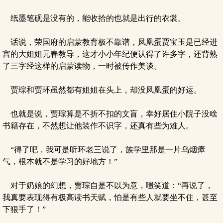
纸墨笔砚是没有的，能收拾的也就是出行的衣裳。
话说，荣国府的启蒙教育极不靠谱，凤凰蛋贾宝玉是已经进
宫的大姐姐元春教导，这才小小年纪便认得了许多字，还背熟
了三字经这样的启蒙读物，一时被传作美谈。
贾琮和贾环虽然都有姐姐在头上，却没凤凰蛋的好运。
也就是说，贾琮算是不折不扣的文盲，幸好居住小院子没啥
书籍存在，不然想让他装作不识字，还真有些为难人。
“得了吧，我可是听环老三说了，族学里那是一片乌烟瘴
气，根本就不是学习的好地方！”
对于奶娘的幻想，贾琮自是不以为意，嗤笑道：“再说了，
我真要表现得有极高读书天赋，怕是有些人就要坐不住，甚至
下狠手了！”