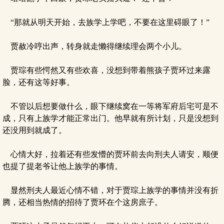
“那就从明天开始，去族学上学吧，不要在这里碍眼了！”
贾赦冷哼出声，转身就走懒得继续理会两个小儿。
贾琮有些愕然又有些欢喜，没想到带着熊孩子贾环过来露
脸，还有这等好事。
不管以后想要做什么，眼下继续窝在一等将军府后宅可是不
成，只有上族学才能正常出门。他早就有所计划，只是没想到
还没用到就成了。
心情大好，拉着还有些发懵的贾环前去向刑夫人请安，顺便
也提了提老爷让他上族学的事情。
显然刑夫人最近心情不错，对于贾琮上族学的事情并没有折
腾，还相当热情的招待了贾环在个这房庶子。