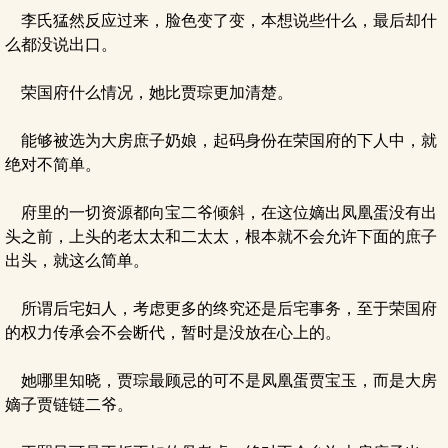
李氏猛然反应过来，脸色变了变，本想说些什么，最后却什
么都没说出口。
荣国府什么情况，她比贾琮更加清楚。
能够被选为大房庶子奶娘，起码身份在荣国府的下人中，就
绝对不简单。
府里的一切资源都向宝二爷倾斜，在这位嫡出凤凰蛋没有出
头之前，上头的老太太和二太太，根本就不会允许下面的庶子
出头，就这么简单。
所谓后宅妇人，考虑更多的终究还是后宅事务，至于荣国府
的权力传承会不会断代，暂时是没放在心上的。
她哪里知晓，贾琮最顾忌的可不是凤凰蛋贾宝玉，而是大房
嫡子贾链链二爷。