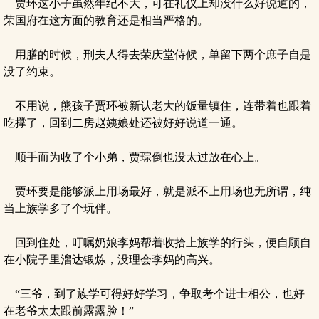
贾环这小子虽然年纪不大，可在礼仪上却没什么好说道的，
荣国府在这方面的教育还是相当严格的。
用膳的时候，刑夫人得去荣庆堂侍候，单留下两个庶子自是
没了约束。
不用说，熊孩子贾环被新认老大的饭量镇住，连带着也跟着
吃撑了，回到二房赵姨娘处还被好好说道一通。
顺手而为收了个小弟，贾琮倒也没太过放在心上。
贾环要是能够派上用场最好，就是派不上用场也无所谓，纯
当上族学多了个玩伴。
回到住处，叮嘱奶娘李妈帮着收拾上族学的行头，便自顾自
在小院子里溜达锻炼，没理会李妈的高兴。
“三爷，到了族学可得好好学习，争取考个进士相公，也好
在老爷太太跟前露露脸！”