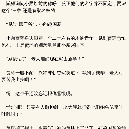
懒得询问小厮以前的称呼，反正他们的名字并不固定，贾琮
这个‘三爷’还是有取名权的。
“见过‘琮三爷’，小的赵国基！”
小弟贾环身边跟着一个二十左右的木讷青年，见到贾琮急忙
见礼，正是贾环的嫡亲舅舅兼小厮赵国基。
“别废话了，老大咱们现在就去族学！”
贾环一脸不耐，兴冲冲朝贾琮笑道：“等到了族学，老大可
要替我出头啊！”
得，这小子还没忘记报仇雪恨呢。
“放心吧，只要有人敢挑衅，老大我就打得他们抱头鼠窜哇
哇乱叫！”
贾琮摆了摆手，跟着兴冲冲的贾环上了马车，在赵国基的稳