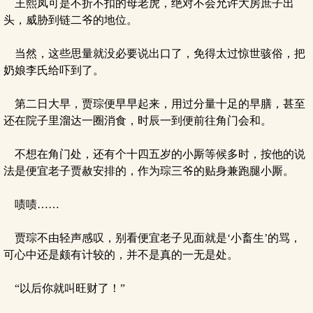
王熙凤可是不折不扣的母老虎，绝对不会允许大房庶子出
头，威胁到链二爷的地位。
当然，这些思量就没必要说出口了，免得太过惊世骇俗，把
奶娘李氏给吓到了。
第二日大早，贾琮便早早起来，用过分量十足的早膳，甚至
还在院子里溜达一圈消食，时辰一到便前往角门会和。
不想在角门处，还有个十四五岁的小厮等候多时，按他的说
法是便宜老子贾赦安排的，作为琮三爷的贴身兼跑腿小厮。
啧啧……
贾琮不由轻声感叹，别看便宜老子见面就是‘小畜生’的骂，
可心中还是颇有计较的，并不是真的一无是处。
“以后你就叫旺财了！”